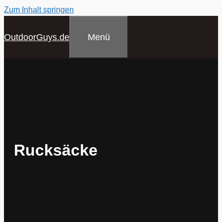
Zum Inhalt springen
Menü
OutdoorGuys.de
Rucksäcke