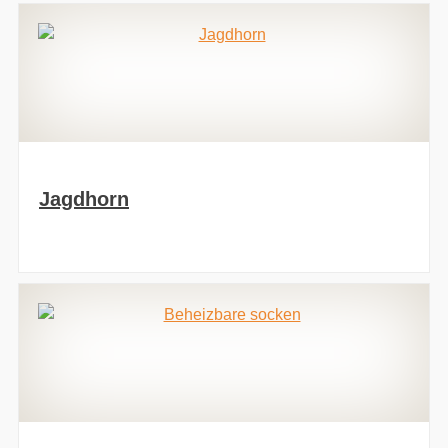
Jagdhorn